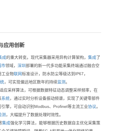
与应用创新
集成
的重大转变。现代采集器采用异构计算架构，
集成
了
城市
领域，
深圳
部署的新一代多功能采集终端通过融合空
用工业物
联网
标准设计，防水防尘等级达到IP67，
统
，可实现偏远地区数年的持续
监测
。
适应采样算法，可根据数据特征动态调整采样频率，在
集
系统
，通过实时分析设备振动频谱，实现了关键零部件
引擎，可自动识别Modbus、Profinet等主流工业
协议
。
检测
，大幅提升了数据处理时效性。
将
集成
强化学习算法，能够根据历史数据自主优化采集策