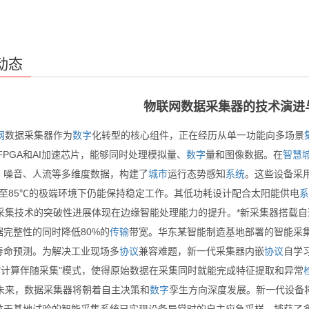
动态
物联网数据采集器的技术演进
网
数据采集器作为
数字
化转型的核心组件，正在经历从单一功能向多场景
FPGA和AI加速芯片，能够同时处理模拟量、
数字
量和图像数据。在
智慧
、噪音、人流等多维度数据，构建了
城市
运行态势感知
系统
。这些设备采
0℃至85℃的极端环境下仍能保持稳定工作。其低功耗设计配合太阳能供电
系
集技术的突破性进展体现在边缘智能处理能力的提升。*新采集器搭载自
据完整性的同时降低80%的
传输
带宽。华东某智能制造基地部署的智能采
寿命预测。为解决工业现场多
协议
兼容难题，新一代采集器内嵌
协议
自学习
的"计算伴随采集"模式，使得原始数据在采集同时就能完成特征提取和异常
来，数据采集器将朝着自主决策和
数字
孪生方向深度发展。新一代设备