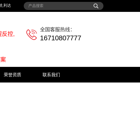
统,利达
全国客服热线：
反控,
16710807777
方案
荣誉资质
联系我们