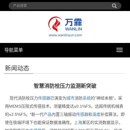
导航菜单
导
航
菜
新闻动态
单
智慧消防栓压力监测新突破
现代消防栓压力
传感器
已演变为
城市
消防
系统
的"神经末梢"，采
用MEMS压阻式传感技术，测量精度达±0.1%FS，远超传统机械表
的±2.5%FS。*新一代
产品
内置三轴振动
传感器
和
温度
补偿算法，即
使在极端环境下也能保证数据准确性。
上海
某区的实测数据显示，