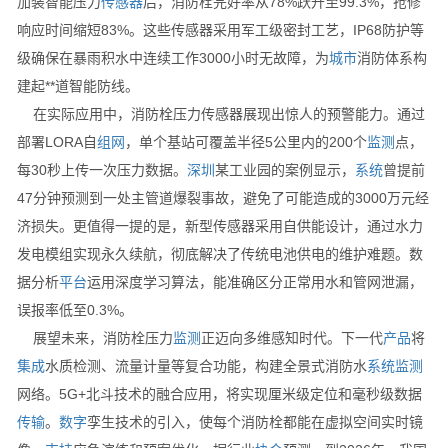
加装智能压力
传感器
后，消防栓完好率从78%跃升至99.3%，抢修
响应时间缩短83%。这些传感器采用军工级密封工艺，IP68防护等
级确保在暴雨积水中连续工作3000小时无故障，为
城市
消防体系构
建起**道智能防线。
在实际应用中，消防栓压力传感器展现出惊人的预警能力。通过
部署LORA自
组网
，单个基站可覆盖半径5公里内的200个
监测
点，
每30秒上传一次压力数据。
深圳
某工业园的案例显示，
系统
曾提前
47分钟预测到一处主管道爆裂事故，避免了可能造成的3000万元经
济损失。更值得一提的是，新型传感器采用自供能设计，通过水力
发电模组实现永久续航，彻底解决了传统电池供电的维护难题。数
据分析
平台
运用深度学习算法，能准确区分正常用水和管网泄漏，
误报率低至0.3%。
展望未来，消防栓压力
监测
正迈向多维感知时代。下一代
产品
将
集成
水质检测、流量计量等复合功能，构建全景式消防水
系统
监测
网络。5G+北斗技术的融合应用，将实现厘米级定位和毫秒级数据
传输
。
数字
孪生技术的引入，使每个消防栓都能在虚拟空间实时镜