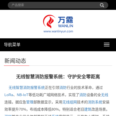
导航菜单
导
航
菜
新闻动态
单
无线智慧消防报警系统：守护安全零距离
无线
智慧消防
报警
系统
正在引领
消防
行业的技术革命，通过
LoRa
、
NB-IoT
等低功耗广域网络技术，实现了
消防
设备的全
无线
连接。据应急
管理
部数据显示，采用
无线
组网
技术的
消防
系统
安装
效率提升70%，布线成本降低80%，特别适合老旧
建筑
改造场景。