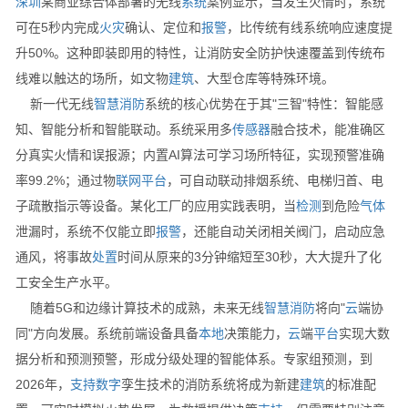
深圳
某商业综合体部署的无线
系统
案例显示，当发生火情时，系统
可在5秒内完成
火灾
确认、定位和
报警
，比传统有线系统响应速度提
升50%。这种即装即用的特性，让消防安全防护快速覆盖到传统布
线难以触达的场所，如文物
建筑
、大型仓库等特殊环境。
新一代无线
智慧消防
系统的核心优势在于其"三智"特性：智能感
知、智能分析和智能联动。系统采用多
传感器
融合技术，能准确区
分真实火情和误报源；内置AI算法可学习场所特征，实现预警准确
率99.2%；通过物
联网
平台
，可自动联动排烟系统、电梯归首、电
子疏散指示等设备。某化工厂的应用实践表明，当
检测
到危险
气体
泄漏时，系统不仅能立即
报警
，还能自动关闭相关阀门，启动应急
通风，将事故
处置
时间从原来的3分钟缩短至30秒，大大提升了化
工安全生产水平。
随着5G和边缘计算技术的成熟，未来无线
智慧消防
将向"
云
端协
同"方向发展。系统前端设备具备
本地
决策能力，
云
端
平台
实现大数
据分析和预测预警，形成分级处理的智能体系。专家组预测，到
2026年，
支持
数字
孪生技术的消防系统将成为新建
建筑
的标准配