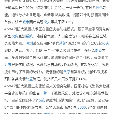
采用分布式计算架构，可在3秒内完成百万级设备的状态扫描，预警
准确率提升至92%。特别值得注意的是"一企一档"动态风险
评估
功
能，通过分析企业用电、仓储等18类数据，提前72小时预测高风险
单位，试点
城市
因此实现
火灾
事故下降37%。
&&&&消防大数据技术正在重塑灾害防控模式。基于深度学习算法的
新型
火灾
预测
系统
，能结合气象、人口密度等138项参数生成区域
风险热力图。
深圳
某区应用的"哨兵
系统
"通过分析近5年10万起
火灾
案例，总结出"电气-仓储-三合一"高风险组合模型。在应急
处置
方
面，多源数据融合技术可将接警到出警时间压缩至45秒，智能调度
系统
根据实时路况、水源信息自动规划*优路线，某次危化品事故救
援中节约了宝贵的8分钟。更创新的是
数字
预案系统，通过VR技术
预演各类灾情
处置
流程，使指挥员决策效率提升60%。
&&&&消防大数据生态建设迎来关键突破期。国家标准《消防大数据
平台建设规范》的出台，
统一
了数据采集、处理等23项关键技术指
标。目前全国已有7个
城市
建成"城市消防脑"，实现与应急、公安等
8个部门的数据秒级共享。某特大城市通过分析
5000
万条出租屋数