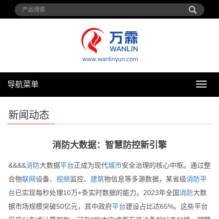
导航菜单
导
航
菜
新闻动态
单
消防大数据：智慧防控新引擎
&&&&
消防
大数据
平台
正成为现代
城市
安全治理的核心中枢。通过整
合物
联网
设备、
视频
监控、
建筑
物信息等多源数据，某省级
消防
平
台
已实现每秒处理10万+条实时数据的能力。2023年全国
消防
大数
据市场规模突破50亿元，其中政府
平台
建设占比达65%。这些平台